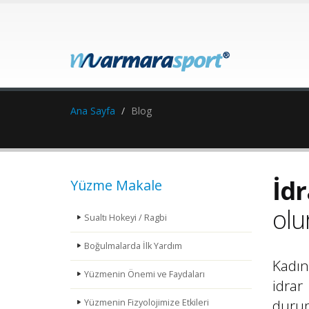
Ana Sayfa
Blog
İdr
Yüzme Makale
olu
Sualtı Hokeyi / Ragbi
Boğulmalarda İlk Yardım
Kadın
Yüzmenin Önemi ve Faydaları
idrar
durum
Yüzmenin Fizyolojimize Etkileri