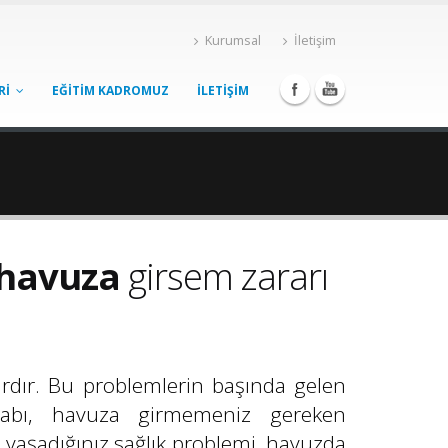
Kurumsal
İletişim
Rİ
EĞİTİM KADROMUZ
İLETİŞİM
havuza
girsem zararı
ardır. Bu problemlerin başında gelen
tihabı, havuza girmemeniz gereken
n yaşadığınız sağlık problemi, havuzda