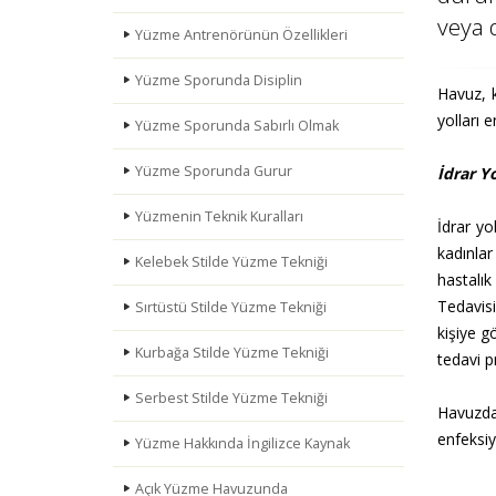
veya 
Yüzme Antrenörünün Özellikleri
Yüzme Sporunda Disiplin
Havuz, k
yolları 
Yüzme Sporunda Sabırlı Olmak
Yüzme Sporunda Gurur
İdrar Yo
Yüzmenin Teknik Kuralları
İdrar yo
kadınlar
Kelebek Stilde Yüzme Tekniği
hastalık
Tedavisi
Sırtüstü Stilde Yüzme Tekniği
kişiye g
Kurbağa Stilde Yüzme Tekniği
tedavi p
Serbest Stilde Yüzme Tekniği
Havuzda
enfeksiy
Yüzme Hakkında İngilizce Kaynak
Açık Yüzme Havuzunda