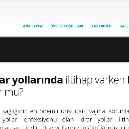
ANA SAYFA
ÜYELİK KOŞULLARI
YAZ OKULU
GALE
ar yollarında
iltihap varken
r mu?
 sağlığının en önemli unsurları, vajinal sorunl
 yolları enfeksiyonu olan idrar yolları il
lardan biridir. İdrar yollarınızı üşüttüğünüz içi