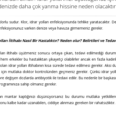
denizde daha çok yanma hissine neden olacaktır
lorlu sudur. Klor, idrar yolları enfeksiyonunda tehlike yaratacaktır. D
enfeksiyonunuz varken denize veya havuza girmemeniz gerekir.
lları İltihabı Nasıl Bir Hastalıktır? Neden olur? Belirtileri ve Tedav
lları iltihabı üşütmeniz sonucu ortaya çıkan, tedavi edilmediği duru
 hem erkekler bu hastalıktan şikayetçi olabilirler ancak en fazla kadınla
 olan idrar yolları iltihabının kısa sürede tedavi edilmesi gerekir. Aksi 
 için mutlaka doktor kontrolünden geçmeniz gerekir. Çünkü idrar yoll
öre değişen dozlarda antibiyotik ile tedavi edilir. Bu nedenle bir başk
rogramınıza sahip olmanız gerekir.
n mantar kaptığınızı düşünüyorsanız bu durumu mutlaka yetkililere 
onu kalbe kadar uzanabilen, ciddiye alınması gereken bir rahatsızlıktır.